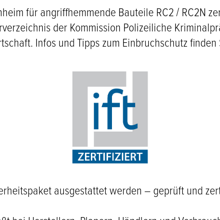
heim für angriffhemmende Bauteile RC2 / RC2N zerti
lerverzeichnis der Kommission Polizeiliche Kriminalpr
rtschaft. Infos und Tipps zum Einbruchschutz finden 
eitspaket ausgestattet werden – geprüft und zertifi