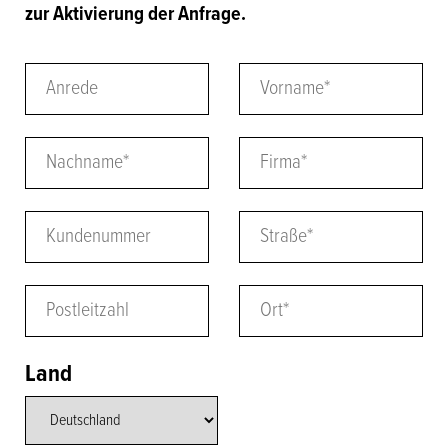
zur Aktivierung der Anfrage.
Anrede
Vorname
*
Nachname
*
Firma
*
Kundenummer
Straße
*
Postleitzahl
Ort
*
Land