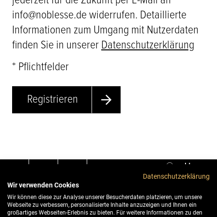
jederzeit für die Zukunft per E-Mail an
info@noblesse.de widerrufen. Detaillierte
Informationen zum Umgang mit Nutzerdaten
finden Sie in unserer
Datenschutzerklärung
* Pflichtfelder
Registrieren
Datenschutzerklärung
Wir verwenden Cookies
Wir können diese zur Analyse unserer Besucherdaten platzieren, um unsere
Webseite zu verbessern, personalisierte Inhalte anzuzeigen und Ihnen ein
© 2026. noblesse. Alle Rechte vorbehalten.
Cookie
großartiges Webseiten-Erlebnis zu bieten. Für weitere Informationen zu den